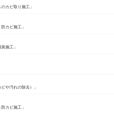
スのカビ取り施工」
・防カビ施工」
消臭施工」
カビや汚れの除去）」
→防カビ施工」