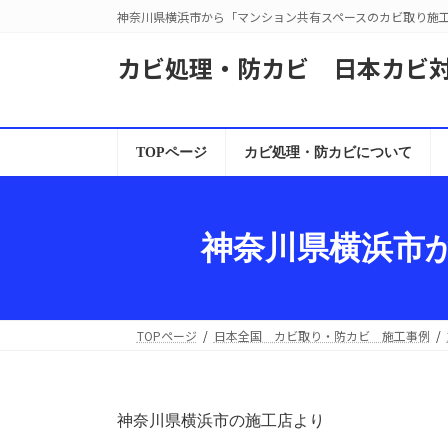
コ
ナ
神奈川県横浜市から「マンション共有スペースのカビ取り施
ン
ビ
テ
ゲ
カビ処理・防カビ 日本カビ
ン
ー
ツ
シ
へ
ョ
ス
ン
TOPページ
カビ処理・防カビについて
キ
に
ッ
移
プ
動
神奈川県横浜市
TOPページ
日本全国 カビ取り・防カビ 施工事例
神奈川県横浜市の施工店より