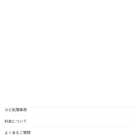
2024年6月
お気軽にお問合せ下さい
0120-55-8892
営業時間9時～18時
カビの無料相談はこちら
TOPページ
カビ処理・防カビについて
カビ処理事例
料金について
よくあるご質問